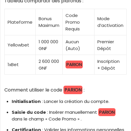
Tableau comparatif des plafonds :
Code
Bonus
Mode
Plateforme
Promo
Maximum
d’activation
Requis
1 000 000
Aucun
Premier
Yellowbet
GNF
(Auto)
Dépôt
2 600 000
Inscription
1xBet
PARION
GNF
+ Dépôt
Comment utiliser le code
PARION
:
: Lancer la création du compte.
Initialisation
: Insérer manuellement
PARION
Saisie du code
dans le champ « Code Promo » .
: Valider les informations personnelles
Certification