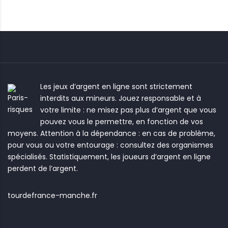
Les jeux d’argent en ligne sont strictement
interdits aux mineurs. Jouez responsable et à
votre limite : ne misez pas plus d’argent que vous
pouvez vous le permettre, en fonction de vos
moyens. Attention à la dépendance : en cas de problème,
pour vous ou votre entourage : consultez des organismes
spécialisés. Statistiquement, les joueurs d’argent en ligne
perdent de l’argent.
tourdefrance-manche.fr