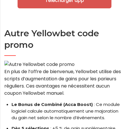
Télécharger app
Autre Yellowbet code
promo
En plus de l’offre de bienvenue, Yellowbet utilise des
scripts d’augmentation de gains pour les parieurs
réguliers. Ces avantages ne nécessitent aucun
coupon Yellowbet manuel.
: Ce module
Le Bonus de Combiné (Acca Boost)
logiciel calcule automatiquement une majoration
du gain net selon le nombre d’événements.
: +5 % de gain supplémentaire.
Dès 5 sélections