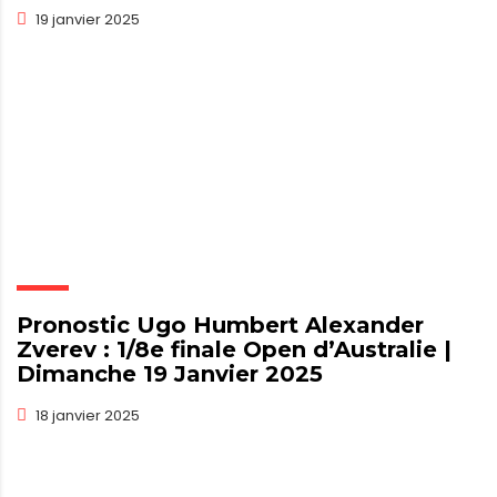
19 janvier 2025
Pronostic Ugo Humbert Alexander
Zverev : 1/8e finale Open d’Australie |
Dimanche 19 Janvier 2025
18 janvier 2025