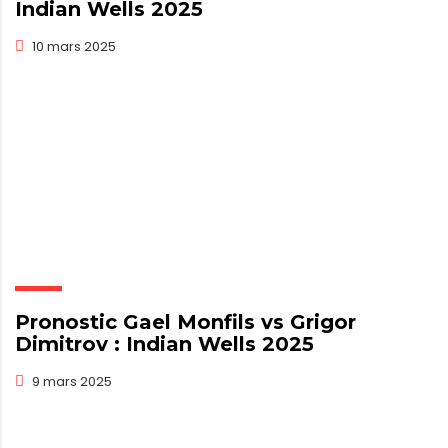
Indian Wells 2025
10 mars 2025
Pronostic Gael Monfils vs Grigor
Dimitrov : Indian Wells 2025
9 mars 2025