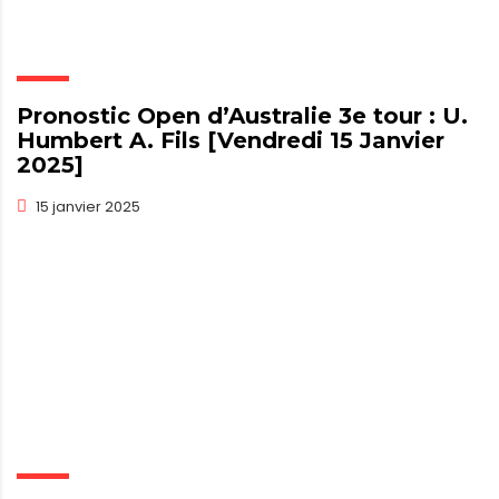
Pronostic Open d’Australie 3e tour : U.
Humbert A. Fils [Vendredi 15 Janvier
2025]
15 janvier 2025