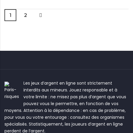
1
2
Les jeux d’argent en ligne sont strictement
interdits aux mineurs. Jouez responsable et à
votre limite : ne misez pas plus d’argent que vous
pouvez vous le permettre, en fonction de vos
moyens. Attention à la dépendance : en cas de problème,
pour vous ou votre entourage : consultez des organismes
spécialisés. Statistiquement, les joueurs d’argent en ligne
perdent de l’argent.