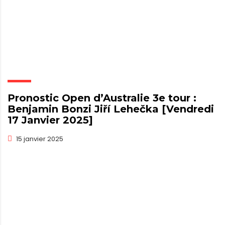
Pronostic Open d’Australie 3e tour :
Benjamin Bonzi Jiří Lehečka [Vendredi
17 Janvier 2025]
15 janvier 2025