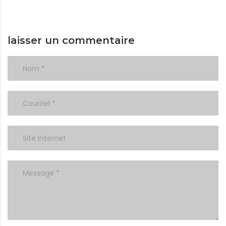
laisser un commentaire