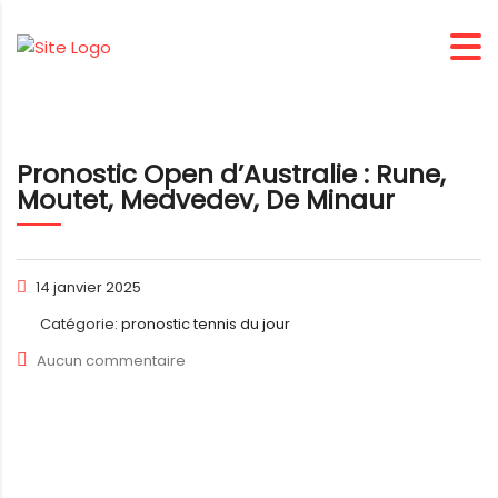
Pronostic Open d’Australie : Rune,
Moutet, Medvedev, De Minaur
14 janvier 2025
Catégorie:
pronostic tennis du jour
Aucun commentaire