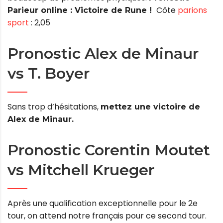
Côte
parions
Parieur online : Victoire de Rune !
sport
: 2,05
Pronostic Alex de Minaur
vs T. Boyer
Sans trop d’hésitations,
mettez une victoire de
Alex de Minaur.
Pronostic Corentin Moutet
vs Mitchell Krueger
Après une qualification exceptionnelle pour le 2e
tour, on attend notre français pour ce second tour.