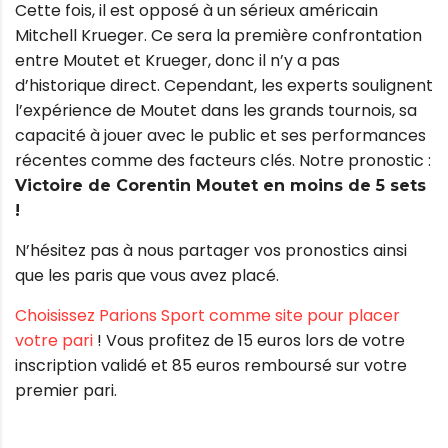
Cette fois, il est opposé à un sérieux américain
Mitchell Krueger. Ce sera la première confrontation
entre Moutet et Krueger, donc il n’y a pas
d’historique direct. Cependant, les experts soulignent
l’expérience de Moutet dans les grands tournois, sa
capacité à jouer avec le public et ses performances
récentes comme des facteurs clés. Notre pronostic :
Victoire de Corentin Moutet en moins de 5 sets
!
N’hésitez pas à nous partager vos pronostics ainsi
que les paris que vous avez placé.
Choisissez Parions Sport comme site pour placer
votre pari
! Vous profitez de 15 euros lors de votre
inscription validé et 85 euros remboursé sur votre
premier pari.