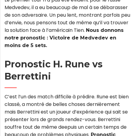
Medvedev, il a eu beaucoup de mal à se débarasser
de son adversaire. Un peu lent, montrant parfois peu
d’envie, nous pensons tout de même qu’il va trouver
la solution face à l’américain Tien.
Nous donnons
notre pronostic : Victoire de Medvedev en
moins de 5 sets.
Pronostic H. Rune vs
Berrettini
C’est l’un des match difficile à prédire. Rune est bien
classé, a montré de belles choses dernièrement
mais Berrettini est un joueur d’expérience qui sait se
présenter lors de grands rendez-vous. Berrettini
souffre tout de même deepuis un certain temps de
beaucoup de problèmes physiques.
Pronostic