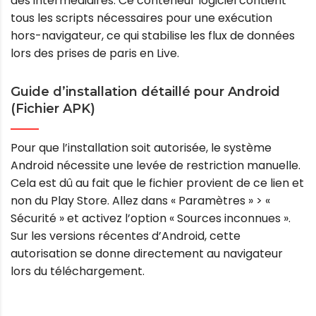
des intermédiaires. Ce conteneur logiciel contient
tous les scripts nécessaires pour une exécution
hors-navigateur, ce qui stabilise les flux de données
lors des prises de paris en Live.
Guide d’installation détaillé pour Android
(Fichier APK)
Pour que l’installation soit autorisée, le système
Android nécessite une levée de restriction manuelle.
Cela est dû au fait que le fichier provient de ce lien et
non du Play Store. Allez dans « Paramètres » > «
Sécurité » et activez l’option « Sources inconnues ».
Sur les versions récentes d’Android, cette
autorisation se donne directement au navigateur
lors du téléchargement.