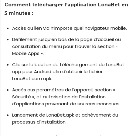
Comment télécharger l’application LonaBet en
5 minutes :
Accès au lien via n’importe quel navigateur mobile.
Défilement jusqu’en bas de la page d’accueil ou
consultation du menu pour trouver la section «
Mobile Apps ».
Clic sur le bouton de téléchargement de LonaBet
app pour Android afin d’obtenir le fichier
LonaBet.com apk.
Accès aux paramètres de l’appareil, section «
Sécurité », et autorisation de l’installation
d’applications provenant de sources inconnues.
Lancement de LonaBet.apk et achèvement du
processus d’installation.