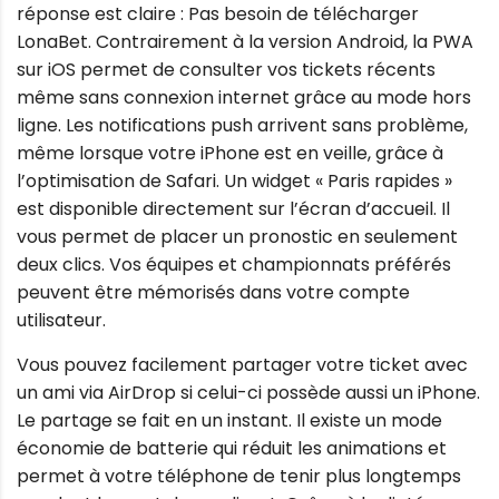
réponse est claire : Pas besoin de télécharger
LonaBet. Contrairement à la version Android, la PWA
sur iOS permet de consulter vos tickets récents
même sans connexion internet grâce au mode hors
ligne. Les notifications push arrivent sans problème,
même lorsque votre iPhone est en veille, grâce à
l’optimisation de Safari. Un widget « Paris rapides »
est disponible directement sur l’écran d’accueil. Il
vous permet de placer un pronostic en seulement
deux clics. Vos équipes et championnats préférés
peuvent être mémorisés dans votre compte
utilisateur.
Vous pouvez facilement partager votre ticket avec
un ami via AirDrop si celui-ci possède aussi un iPhone.
Le partage se fait en un instant. Il existe un mode
économie de batterie qui réduit les animations et
permet à votre téléphone de tenir plus longtemps