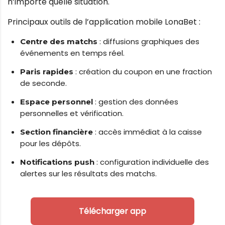
n’importe quelle situation.
Principaux outils de l’application mobile LonaBet :
: diffusions graphiques des
Centre des matchs
événements en temps réel.
: création du coupon en une fraction
Paris rapides
de seconde.
: gestion des données
Espace personnel
personnelles et vérification.
: accès immédiat à la caisse
Section financière
pour les dépôts.
: configuration individuelle des
Notifications push
alertes sur les résultats des matchs.
Télécharger app