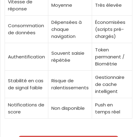
Vitesse de
Moyenne
Très élevée
réponse
Dépensées à
Économisées
Consommation
chaque
(scripts pré-
de données
navigation
chargés)
Token
Souvent saisie
Authentification
permanent /
répétée
Biométrie
Gestionnaire
Stabilité en cas
Risque de
de cache
de signal faible
ralentissements
intelligent
Notifications de
Push en
Non disponible
score
temps réel