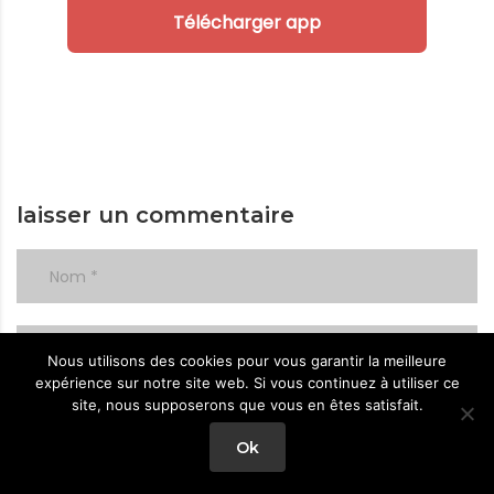
Télécharger app
laisser un commentaire
Nous utilisons des cookies pour vous garantir la meilleure
expérience sur notre site web. Si vous continuez à utiliser ce
site, nous supposerons que vous en êtes satisfait.
Ok