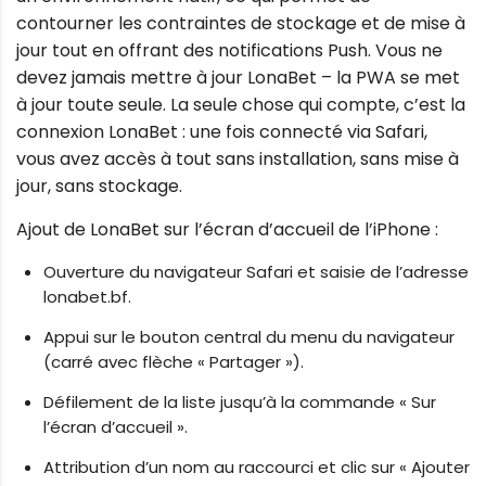
contourner les contraintes de stockage et de mise à
jour tout en offrant des notifications Push. Vous ne
devez jamais mettre à jour LonaBet – la PWA se met
à jour toute seule. La seule chose qui compte, c’est la
connexion LonaBet : une fois connecté via Safari,
vous avez accès à tout sans installation, sans mise à
jour, sans stockage.
Ajout de LonaBet sur l’écran d’accueil de l’iPhone :
Ouverture du navigateur Safari et saisie de l’adresse
lonabet.bf.
Appui sur le bouton central du menu du navigateur
(carré avec flèche « Partager »).
Défilement de la liste jusqu’à la commande « Sur
l’écran d’accueil ».
Attribution d’un nom au raccourci et clic sur « Ajouter