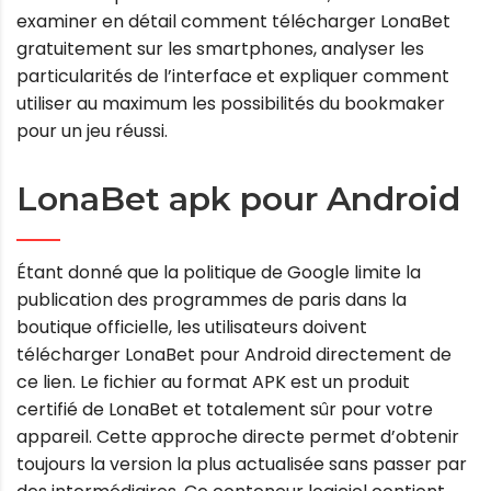
examiner en détail comment télécharger LonaBet
gratuitement sur les smartphones, analyser les
particularités de l’interface et expliquer comment
utiliser au maximum les possibilités du bookmaker
pour un jeu réussi.
LonaBet apk pour Android
Étant donné que la politique de Google limite la
publication des programmes de paris dans la
boutique officielle, les utilisateurs doivent
télécharger LonaBet pour Android directement de
ce lien. Le fichier au format APK est un produit
certifié de LonaBet et totalement sûr pour votre
appareil. Cette approche directe permet d’obtenir
toujours la version la plus actualisée sans passer par