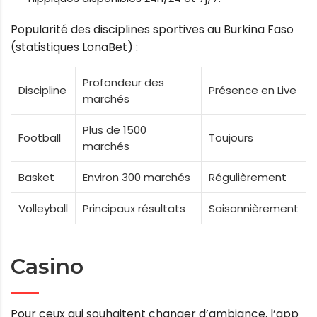
Popularité des disciplines sportives au Burkina Faso
(statistiques LonaBet) :
Profondeur des
Discipline
Présence en Live
marchés
Plus de 1500
Football
Toujours
marchés
Basket
Environ 300 marchés
Régulièrement
Volleyball
Principaux résultats
Saisonnièrement
Casino
Pour ceux qui souhaitent changer d’ambiance, l’app