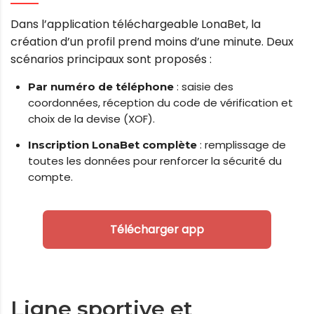
Dans l’application téléchargeable LonaBet, la
création d’un profil prend moins d’une minute. Deux
scénarios principaux sont proposés :
: saisie des
Par numéro de téléphone
coordonnées, réception du code de vérification et
choix de la devise (XOF).
: remplissage de
Inscription LonaBet complète
toutes les données pour renforcer la sécurité du
compte.
Télécharger app
Ligne sportive et