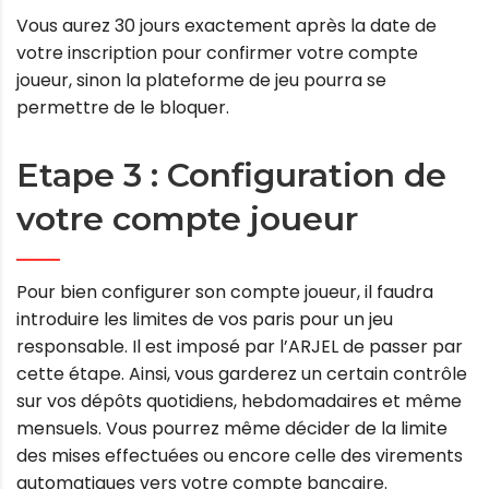
Vous aurez 30 jours exactement après la date de
votre inscription pour confirmer votre compte
joueur, sinon la plateforme de jeu pourra se
permettre de le bloquer.
Etape 3 : Configuration de
votre compte joueur
Pour bien configurer son compte joueur, il faudra
introduire les limites de vos paris pour un jeu
responsable. Il est imposé par l’ARJEL de passer par
cette étape. Ainsi, vous garderez un certain contrôle
sur vos dépôts quotidiens, hebdomadaires et même
mensuels. Vous pourrez même décider de la limite
des mises effectuées ou encore celle des virements
automatiques vers votre compte bancaire.