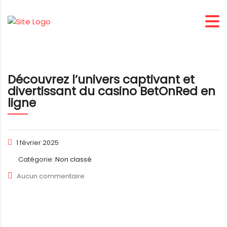
Découvrez l’univers captivant et
divertissant du casino BetOnRed en
ligne
1 février 2025
Catégorie:
Non classé
Aucun commentaire