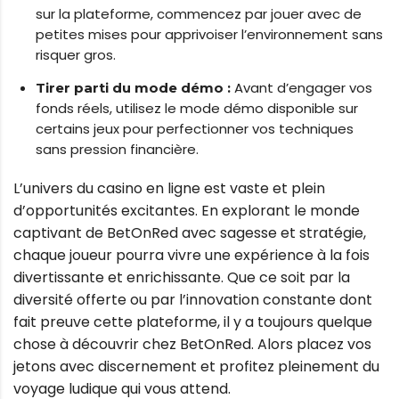
sur la plateforme, commencez par jouer avec de
petites mises pour apprivoiser l’environnement sans
risquer gros.
Avant d’engager vos
Tirer parti du mode démo :
fonds réels, utilisez le mode démo disponible sur
certains jeux pour perfectionner vos techniques
sans pression financière.
L’univers du casino en ligne est vaste et plein
d’opportunités excitantes. En explorant le monde
captivant de BetOnRed avec sagesse et stratégie,
chaque joueur pourra vivre une expérience à la fois
divertissante et enrichissante. Que ce soit par la
diversité offerte ou par l’innovation constante dont
fait preuve cette plateforme, il y a toujours quelque
chose à découvrir chez BetOnRed. Alors placez vos
jetons avec discernement et profitez pleinement du
voyage ludique qui vous attend.