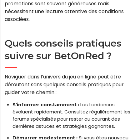
promotions sont souvent généreuses mais
nécessitent une lecture attentive des conditions
associées.
Quels conseils pratiques
suivre sur BetOnRed ?
Naviguer dans l’univers du jeu en ligne peut être
déroutant sans quelques conseils pratiques pour
guider votre chemin :
Les tendances
S’informer constamment :
évoluent rapidement. Consultez régulièrement les
forums spécialisés pour rester au courant des
dernières astuces et stratégies gagnantes.
Si vous êtes nouveau
Démarrer modestement :