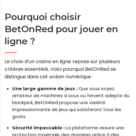
Pourquoi choisir
BetOnRed pour jouer en
ligne ?
Le choix d’un casino en ligne repose sur plusieurs
critères essentiels. Voici pourquoi BetOnRed se
distingue dans cet océan numérique :
Que vous soyez
Une large gamme de jeux :
amateur de machines à sous ou fervent adepte du
blackjack, BetOnRed propose une variété
impressionnante de jeux qui satisferont tous les
goûts.
La plateforme assure une
Sécurité impeccable :
protection maximale des données grâce à des