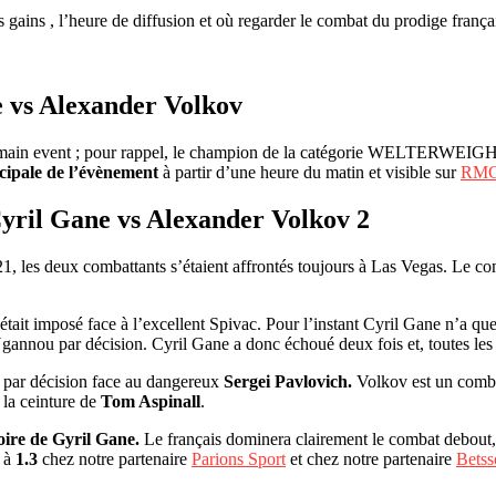
 gains , l’heure de diffusion et où regarder le combat du prodige frança
 vs Alexander Volkov
 main event ; pour rappel, le champion de la catégorie WELTERWEIGHT
ncipale de l’évènement
à partir d’une heure du matin et visible sur
RMC 
yril Gane vs Alexander Volkov 2
1, les deux combattants s’étaient affrontés toujours à Las Vegas. Le co
tait imposé face à l’excellent Spivac. Pour l’instant Cyril Gane n’a que
Ngannou par décision. Cyril Gane a donc échoué deux fois et, toutes les 
ère par décision face au dangereux
Sergei Pavlovich.
Volkov est un comba
 la ceinture de
Tom Aspinall
.
toire de Gyril Gane.
Le français dominera clairement le combat debout, e
t à
1.3
chez notre partenaire
Parions Sport
et chez notre partenaire
Betss