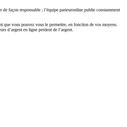
r de façon responsable ; l’équipe parieuronline publie constamment
rgent que vous pouvez vous le permettre, en fonction de vos moyens.
urs d’argent en ligne perdent de l’argent.