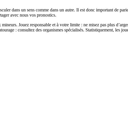
culer dans un sens comme dans un autre. Il est donc important de parie
tager avec nous vos pronostics.
ux mineurs. Jouez responsable et à votre limite : ne misez pas plus d’a
ourage : consultez des organismes spécialisés. Statistiquement, les joue