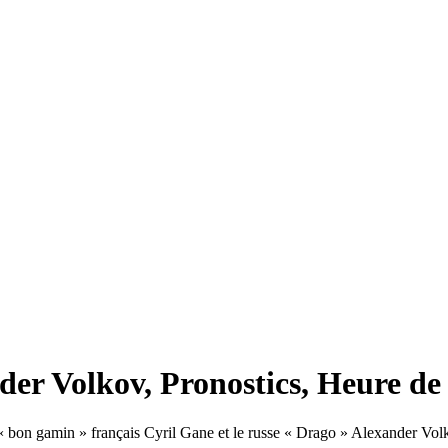
er Volkov, Pronostics, Heure de 
« bon gamin » français Cyril Gane et le russe « Drago » Alexander Vol