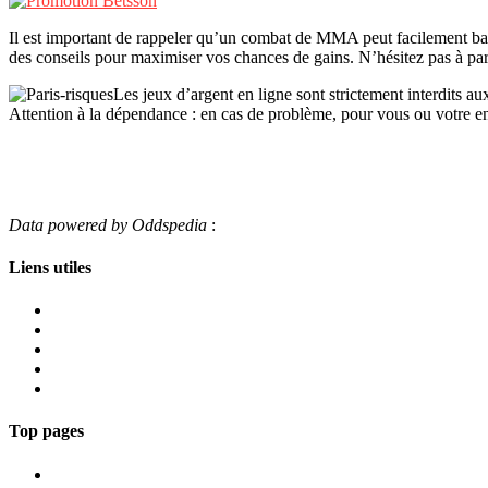
Il est important de rappeler qu’un combat de MMA peut facilement bas
des conseils pour maximiser vos chances de gains. N’hésitez pas à par
Les jeux d’argent en ligne sont strictement interdits a
Attention à la dépendance : en cas de problème, pour vous ou votre ent
tourdefrance-manche.fr
Data powered by Oddspedia
:
https://oddspedia.com/
Liens utiles
Devenir rédacteur
Mentions légales
Contactez-nous
nouvelhomme.fr
Top pages
Bonus paris sportifs