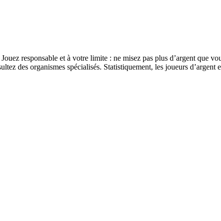
. Jouez responsable et à votre limite : ne misez pas plus d’argent que v
tez des organismes spécialisés. Statistiquement, les joueurs d’argent e