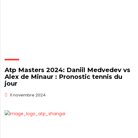
Atp Masters 2024: Daniil Medvedev vs
Alex de Minaur : Pronostic tennis du
jour
11 novembre 2024