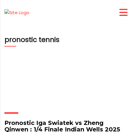
pronostic tennis
Pronostic Iga Swiatek vs Zheng
Qinwen : 1/4 Finale Indian Wells 2025