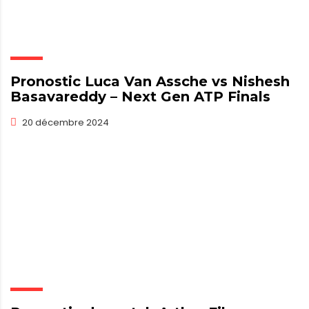
Pronostic Luca Van Assche vs Nishesh
Basavareddy – Next Gen ATP Finals
20 décembre 2024