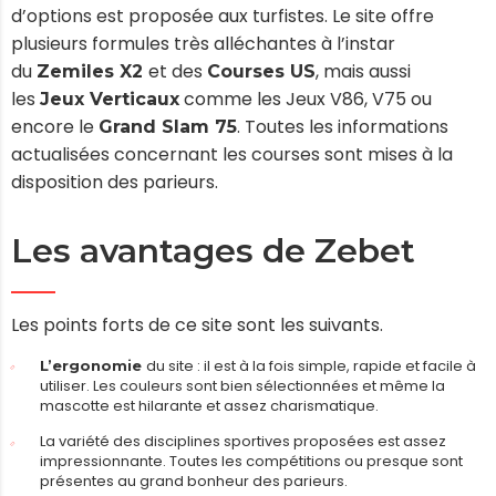
d’options est proposée aux turfistes. Le site offre
plusieurs formules très alléchantes à l’instar
du
et des
, mais aussi
Zemiles X2
Courses US
les
comme les Jeux V86, V75 ou
Jeux Verticaux
encore le
. Toutes les informations
Grand Slam 75
actualisées concernant les courses sont mises à la
disposition des parieurs.
Les avantages de Zebet
Les points forts de ce site sont les suivants.
du site : il est à la fois simple, rapide et facile à
L’ergonomie
utiliser. Les couleurs sont bien sélectionnées et même la
mascotte est hilarante et assez charismatique.
La variété des disciplines sportives proposées est assez
impressionnante. Toutes les compétitions ou presque sont
présentes au grand bonheur des parieurs.