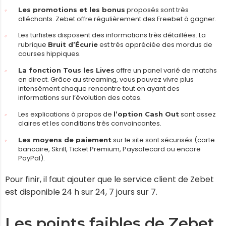
proposés sont très
Les promotions et les bonus
alléchants. Zebet offre régulièrement des Freebet à gagner.
Les turfistes disposent des informations très détaillées. La
rubrique
est très appréciée des mordus de
Bruit d’Écurie
courses hippiques.
offre un panel varié de matchs
La fonction Tous les Lives
en direct. Grâce au streaming, vous pouvez vivre plus
intensément chaque rencontre tout en ayant des
informations sur l’évolution des cotes.
Les explications à propos de
sont assez
l’option Cash Out
claires et les conditions très convaincantes.
sur le site sont sécurisés (carte
Les moyens de paiement
bancaire, Skrill, Ticket Premium, Paysafecard ou encore
PayPal).
Pour finir, il faut ajouter que le service client de Zebet
est disponible 24 h sur 24, 7 jours sur 7.
Les points faibles de Zebet