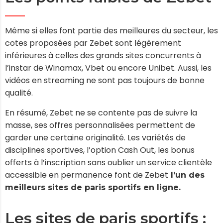
Même si elles font partie des meilleures du secteur, les
cotes proposées par Zebet sont légèrement
inférieures à celles des grands sites concurrents à
l’instar de Winamax, Vbet ou encore Unibet. Aussi, les
vidéos en streaming ne sont pas toujours de bonne
qualité.
En résumé, Zebet ne se contente pas de suivre la
masse, ses offres personnalisées permettent de
garder une certaine originalité. Les variétés de
disciplines sportives, l’option Cash Out, les bonus
offerts à l’inscription sans oublier un service clientèle
accessible en permanence font de Zebet
l’un des
meilleurs sites de paris sportifs en ligne.
Les sites de paris sportifs :