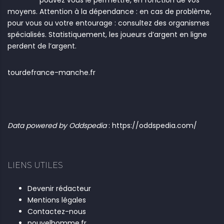
pouvez vous le permettre, en fonction de vos
moyens. Attention à la dépendance : en cas de problème,
pour vous ou votre entourage : consultez des organismes
spécialisés. Statistiquement, les joueurs d’argent en ligne
perdent de l’argent.
tourdefrance-manche.fr
Data powered by Oddspedia
:
https://oddspedia.com/
LIENS UTILES
Devenir rédacteur
Mentions légales
Contactez-nous
nouvelhomme.fr