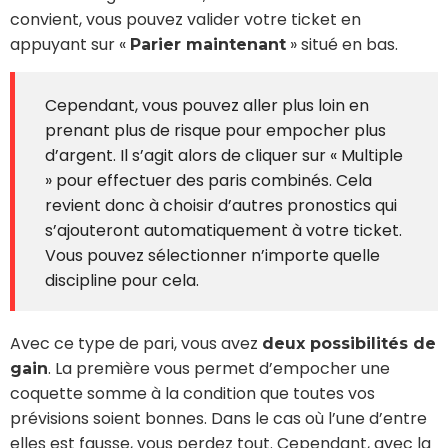
convient, vous pouvez valider votre ticket en
appuyant sur «
» situé en bas.
Parier maintenant
Cependant, vous pouvez aller plus loin en
prenant plus de risque pour empocher plus
d’argent. Il s’agit alors de cliquer sur « Multiple
» pour effectuer des paris combinés. Cela
revient donc à choisir d’autres pronostics qui
s’ajouteront automatiquement à votre ticket.
Vous pouvez sélectionner n’importe quelle
discipline pour cela.
Avec ce type de pari, vous avez
deux possibilités de
. La première vous permet d’empocher une
gain
coquette somme à la condition que toutes vos
prévisions soient bonnes. Dans le cas où l’une d’entre
elles est fausse, vous perdez tout. Cependant, avec la