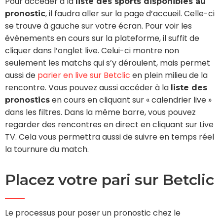
Pour accéder à la
liste des sports disponibles au
, il faudra aller sur la page d’accueil. Celle-ci
pronostic
se trouve à gauche sur votre écran. Pour voir les
évènements en cours sur la plateforme, il suffit de
cliquer dans l’onglet live. Celui-ci montre non
seulement les matchs qui s’y déroulent, mais permet
aussi de
parier en live sur Betclic
en plein milieu de la
rencontre. Vous pouvez aussi accéder à la
liste des
en cours en cliquant sur « calendrier live »
pronostics
dans les filtres. Dans la même barre, vous pouvez
regarder des rencontres en direct en cliquant sur Live
TV. Cela vous permettra aussi de suivre en temps réel
la tournure du match.
Placez votre pari sur Betclic
Le processus pour poser un pronostic chez le