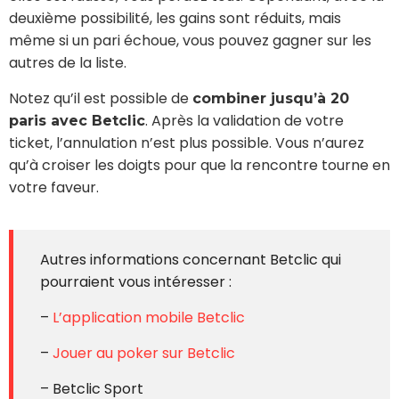
deuxième possibilité, les gains sont réduits, mais
même si un pari échoue, vous pouvez gagner sur les
autres de la liste.
Notez qu’il est possible de
combiner jusqu’à 20
. Après la validation de votre
paris avec Betclic
ticket, l’annulation n’est plus possible. Vous n’aurez
qu’à croiser les doigts pour que la rencontre tourne en
votre faveur.
Autres informations concernant Betclic qui
pourraient vous intéresser :
–
L’application mobile Betclic
–
Jouer au poker sur Betclic
– Betclic Sport