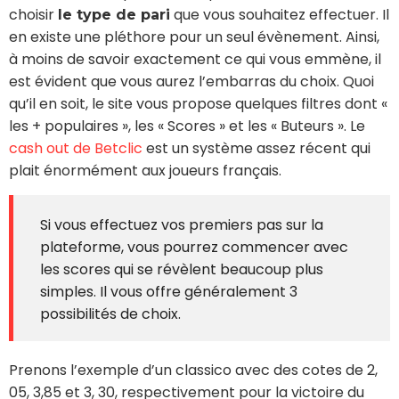
choisir
que vous souhaitez effectuer. Il
le type de pari
en existe une pléthore pour un seul évènement. Ainsi,
à moins de savoir exactement ce qui vous emmène, il
est évident que vous aurez l’embarras du choix. Quoi
qu’il en soit, le site vous propose quelques filtres dont «
les + populaires », les « Scores » et les « Buteurs ». Le
cash out de Betclic
est un système assez récent qui
plait énormément aux joueurs français.
Si vous effectuez vos premiers pas sur la
plateforme, vous pourrez commencer avec
les scores qui se révèlent beaucoup plus
simples. Il vous offre généralement 3
possibilités de choix.
Prenons l’exemple d’un classico avec des cotes de 2,
05, 3,85 et 3, 30, respectivement pour la victoire du