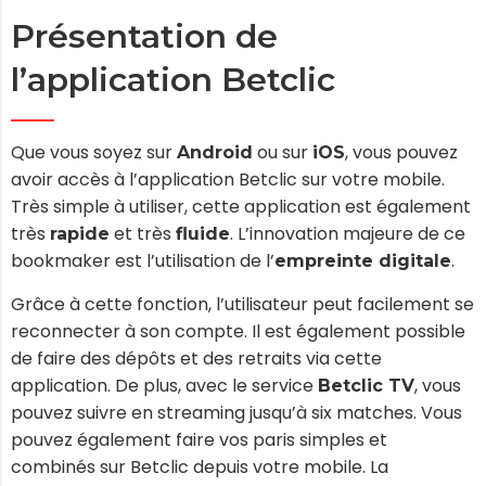
Présentation de
l’application Betclic
Que vous soyez sur
ou sur
, vous pouvez
Android
iOS
avoir accès à l’application Betclic sur votre mobile.
Très simple à utiliser, cette application est également
très
et très
. L’innovation majeure de ce
rapide
fluide
bookmaker est l’utilisation de l’
.
empreinte digitale
Grâce à cette fonction, l’utilisateur peut facilement se
reconnecter à son compte. Il est également possible
de faire des dépôts et des retraits via cette
application. De plus, avec le service
, vous
Betclic TV
pouvez suivre en streaming jusqu’à six matches. Vous
pouvez également faire vos paris simples et
combinés sur Betclic depuis votre mobile. La