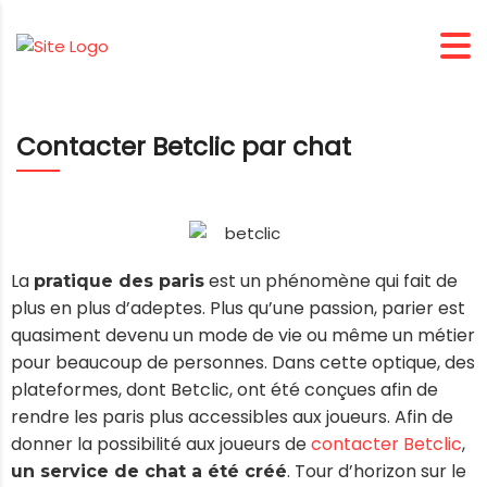
Contacter Betclic par chat
La
est un phénomène qui fait de
pratique des paris
plus en plus d’adeptes. Plus qu’une passion, parier est
quasiment devenu un mode de vie ou même un métier
pour beaucoup de personnes. Dans cette optique, des
plateformes, dont Betclic, ont été conçues afin de
rendre les paris plus accessibles aux joueurs. Afin de
donner la possibilité aux joueurs de
contacter Betclic
,
. Tour d’horizon sur le
un service de chat a été créé