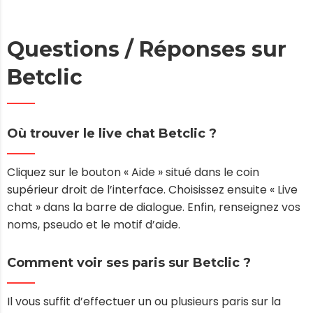
Questions / Réponses sur
Betclic
Où trouver le live chat Betclic ?
Cliquez sur le bouton « Aide » situé dans le coin
supérieur droit de l’interface. Choisissez ensuite « Live
chat » dans la barre de dialogue. Enfin, renseignez vos
noms, pseudo et le motif d’aide.
Comment voir ses paris sur Betclic ?
Il vous suffit d’effectuer un ou plusieurs paris sur la