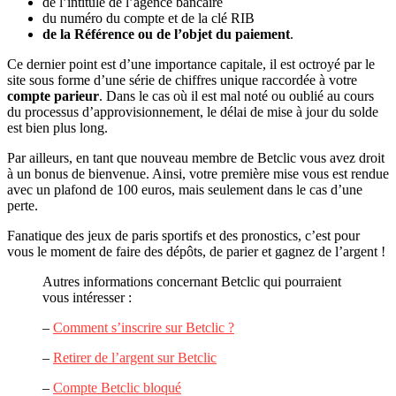
de l’intitulé de l’agence bancaire
du numéro du compte et de la clé RIB
de la Référence ou de l’objet du paiement
.
Ce dernier point est d’une importance capitale, il est octroyé par le
site sous forme d’une série de chiffres unique raccordée à votre
compte parieur
. Dans le cas où il est mal noté ou oublié au cours
du processus d’approvisionnement, le délai de mise à jour du solde
est bien plus long.
Par ailleurs, en tant que nouveau membre de Betclic vous avez droit
à un bonus de bienvenue. Ainsi, votre première mise vous est rendue
avec un plafond de 100 euros, mais seulement dans le cas d’une
perte.
Fanatique des jeux de paris sportifs et des pronostics, c’est pour
vous le moment de faire des dépôts, de parier et gagnez de l’argent !
Autres informations concernant Betclic qui pourraient
vous intéresser :
–
Comment s’inscrire sur Betclic ?
–
Retirer de l’argent sur Betclic
–
Compte Betclic bloqué