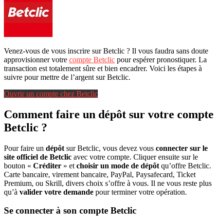
Venez-vous de vous inscrire sur Betclic ? Il vous faudra sans doute
approvisionner votre
compte Betclic
pour espérer pronostiquer. La
transaction est totalement sûre et bien encadrer. Voici les étapes à
suivre pour mettre de l’argent sur Betclic.
Ouvrir un compte chez Betclic
Comment faire un dépôt sur votre compte
Betclic ?
Pour faire un
dépôt
sur Betclic, vous devez vous
connecter sur le
site officiel de Betclic
avec votre compte. Cliquer ensuite sur le
bouton «
Créditer
» et
choisir un mode de dépôt
qu’offre Betclic.
Carte bancaire, virement bancaire, PayPal, Paysafecard, Ticket
Premium, ou Skrill, divers choix s’offre à vous. Il ne vous reste plus
qu’à
valider votre demande
pour terminer votre opération.
Se connecter à son compte Betclic