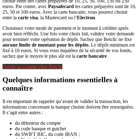
choisir entre des cartes prépayées de 10, 25, 50, 100, 150 ou 250
euros. Par contre, avec
Paysafecard
les cartes prépayées sont de 10,
25, 50 et 100 euros. Avec la carte bancaire, vous pourrez choisir
entre la
carte visa
, la Mastercard ou l’
Electron
.
Choisissez votre mode de paiement et le montant à créditer après
avoir bien réfléchi. Une fois votre choix fait, validez votre demande
pour terminer votre opération de dépôt. Sachez que Betclic ne fixe
aucune limite de montant pour les dépôts
. Le dépôt minimum est
fixé à 10 euros. Si vous vous inquiétez de la sécurité de vos fonds,
sachez que le moyen le plus sûr est la
carte bancaire
.
Ouvrir un compte chez Betclic
Quelques informations essentielles à
connaître
Il est important de rappeler qu’avant de valider la transaction, les
informations concernant la banque choisie doivent être renseignées.
Il s’agit entre autres :
du détenteur du compte
du code banque et guichet
du SWIFT BIC, du code IBAN ;