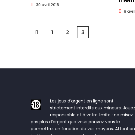
meill
30 avril 2018
8 avri
1
2
3
Les jeux d’argent en ligne sont
strictement interdits aux mineurs. Joue
responsable et à votre limite : ne misez
pas plus d’argent que vous pouvez vous le
permettre, en fonction de vos moyens. Attention