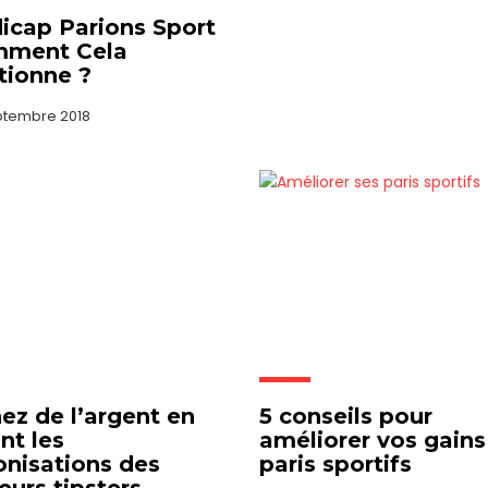
icap Parions Sport
mment Cela
tionne ?
ptembre 2018
ez de l’argent en
5 conseils pour
nt les
améliorer vos gains
onisations des
paris sportifs