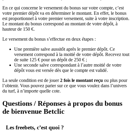
En ce qui concerne le versement du bonus sur votre compte, c’est
votre premier dépôt va en déterminer le montant. En effet, le bonus
est proportionnel à votre premier versement, suite à votre inscription.
Le montant du bonus correspond au montant de votre dépôt, à
hauteur de 150 €.
Le versement du bonus s’effectue en deux étapes :
Une première salve aussitôt après le premier dépôt. Ce
versement correspond à la moitié de votre dépôt. Recevez tout
de suite 125 € pour un dépôt de 250 € ;
Une seconde salve correspondant à l’autre moitié de votre
dépôt vous est versée dès que le compte est validé.
La seule condition est de jouer
2 fois le montant reçu
ou plus pour
l’obtenir. Vous pouvez parier sur ce que vous voulez dans l’univers
du turf, à n’importe quelle cote.
Questions / Réponses à propos du bonus
de bienvenue Betclic
Les freebets, c’est quoi ?