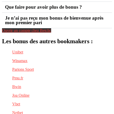
Que faire pour avoir plus de bonus ?
Je n’ai pas reçu mon bonus de bienvenue après
mon premier pari
Ouvrir un compte chez Betclic
Les bonus des autres bookmakers :
Unibet
Winamax
Parions Sport
Pmu.fr
Bwin
Joa Online
Vbet
Netbet