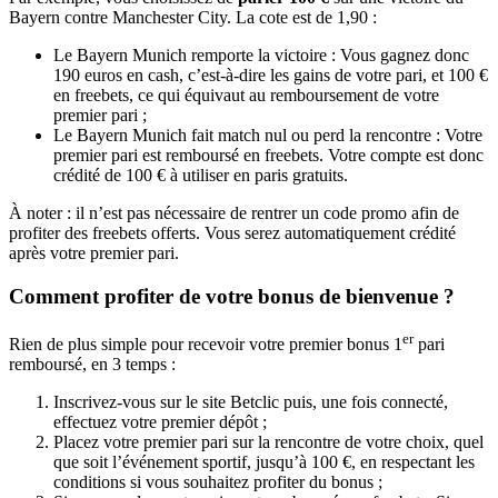
Bayern contre Manchester City. La cote est de 1,90 :
Le Bayern Munich remporte la victoire : Vous gagnez donc
190 euros en cash, c’est-à-dire les gains de votre pari, et 100 €
en freebets, ce qui équivaut au remboursement de votre
premier pari ;
Le Bayern Munich fait match nul ou perd la rencontre : Votre
premier pari est remboursé en freebets. Votre compte est donc
crédité de 100 € à utiliser en paris gratuits.
À noter : il n’est pas nécessaire de rentrer un code promo afin de
profiter des freebets offerts. Vous serez automatiquement crédité
après votre premier pari.
Comment profiter de votre bonus de bienvenue ?
er
Rien de plus simple pour recevoir votre premier bonus 1
pari
remboursé, en 3 temps :
Inscrivez-vous sur le site Betclic puis, une fois connecté,
effectuez votre premier dépôt ;
Placez votre premier pari sur la rencontre de votre choix, quel
que soit l’événement sportif, jusqu’à 100 €, en respectant les
conditions si vous souhaitez profiter du bonus ;