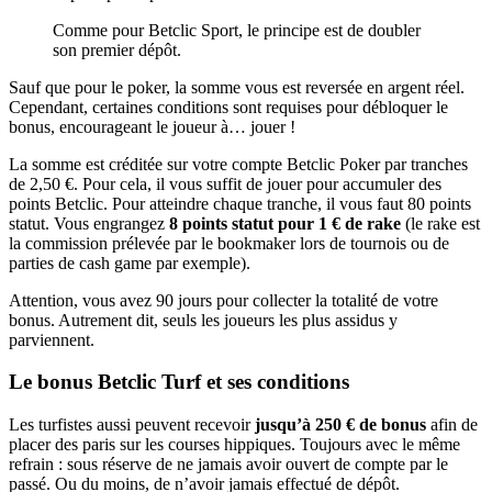
Comme pour Betclic Sport, le principe est de doubler
son premier dépôt.
Sauf que pour le poker, la somme vous est reversée en argent réel.
Cependant, certaines conditions sont requises pour débloquer le
bonus, encourageant le joueur à… jouer !
La somme est créditée sur votre compte Betclic Poker par tranches
de 2,50 €. Pour cela, il vous suffit de jouer pour accumuler des
points Betclic. Pour atteindre chaque tranche, il vous faut 80 points
statut. Vous engrangez
8 points statut pour 1 € de rake
(le rake est
la commission prélevée par le bookmaker lors de tournois ou de
parties de cash game par exemple).
Attention, vous avez 90 jours pour collecter la totalité de votre
bonus. Autrement dit, seuls les joueurs les plus assidus y
parviennent.
Le bonus Betclic Turf et ses conditions
Les turfistes aussi peuvent recevoir
jusqu’à 250 € de bonus
afin de
placer des paris sur les courses hippiques. Toujours avec le même
refrain : sous réserve de ne jamais avoir ouvert de compte par le
passé. Ou du moins, de n’avoir jamais effectué de dépôt.